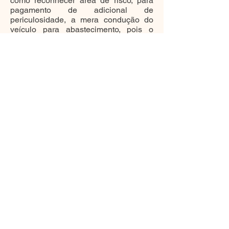
como reconhecer área de risco, para
pagamento de adicional de
periculosidade, a mera condução do
veículo para abastecimento, pois o
simples ingresso no local não é
suficiente para garantir o pagamento
do benefício, explicou o relator.
Assim, a Sexta Turma, a partir dos
fundamentos expostos no voto do
relator, decidiu, por unanimidade, dar
provimento ao recurso de revista das
empresas e excluir da condenação o
pagamento do adicional de
periculosidade ao motorista. (RR-
165900-88.2007.5.04.0281)
(Alexandre Caxito)
Esta matéria tem caráter informativo,
sem cunho oficial.
Permitida a reprodução mediante
citação da fonte
Assessoria de Comunicação Social
Tribunal Superior do Trabalho