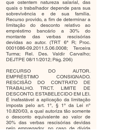
que ostentem natureza salarial, das
quais o trabalhador depende para sua
sobrevivência e de sua família.
Recurso provido, a fim de determinar a
limitação do desconto relativo ao
empréstimo bancário a 30% do
montante das verbas rescisórias
devidas ao autor. (TRT 6ª R; Proc.
0001086-09.2011.5.06.0008; Terceira
Turma; Rel. Des. Valdir Carvalho;
DEJTPE 08/11/2012; Pág. 206)
RECURSO DO AUTOR.
EMPRÉSTIMO CONSIGNADO.
RESCISÃO DO CONTRATO DE
TRABALHO. TRCT. LIMITE DE
DESCONTO. ESTABELECIDO EM LEI.
É inafastável a aplicação da limitação
imposta pelo art. 1º, § 1º da Lei nº
10.820/03, a qual autoriza tão somente
o desconto equivalente ao valor de
30% das verbas rescisórias devidas
pelo empregador, no caso de dívida
relativa a empréstimo consignado.