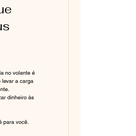
ue
us
a no volante é 
 levar a carga 
nte. 
r dinheiro às 
 para você. 