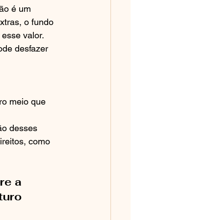
não é um 
xtras, o fundo 
esse valor. 
ode desfazer 
ro meio que 
ão desses 
ireitos, como 
re a 
turo