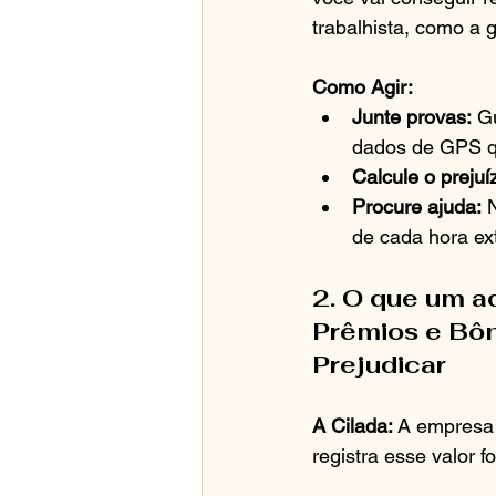
trabalhista, como a 
Como Agir:
Junte provas:
 G
dados de GPS qu
Calcule o prejuí
Procure ajuda:
 
de cada hora ex
2. O que um a
Prêmios e Bôn
Prejudicar
A Cilada:
 A empresa 
registra esse valor fo