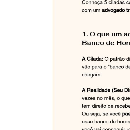
Conheça 5 ciladas co
com um 
advogado tr
1. O que um a
Banco de Horas
A Cilada:
 O patrão d
vão para o "banco d
chegam.
A Realidade (Seu Dir
vezes no mês, o que
tem direito de receb
Ou seja, se você
 pa
esse banco de horas 
você vai conseguir 