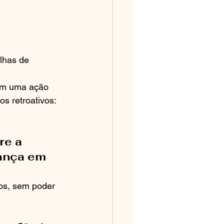
lhas de 
com uma ação 
s retroativos: 
re a 
ança em 
dos, sem poder 