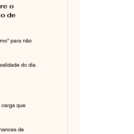
re o 
o de 
omo" para não 
ealidade do dia 
 carga que 
hances de 