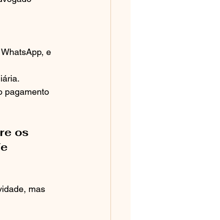
e WhatsApp, e 
ária.
 o pagamento 
re os 
e 
vidade, mas 