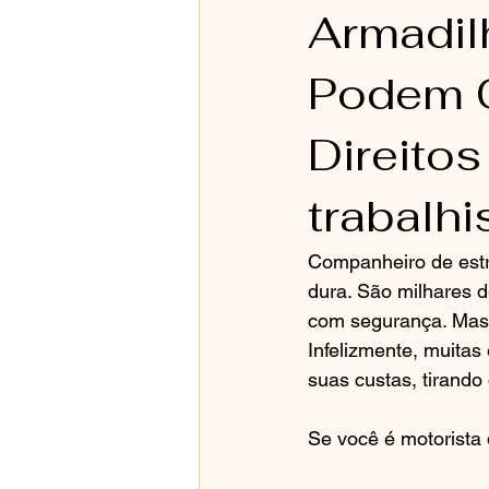
Armadil
Podem C
Direito
trabalhi
Companheiro de estra
dura. São milhares d
com segurança. Mas 
Infelizmente, muita
suas custas, tirando
Se você é motorista 