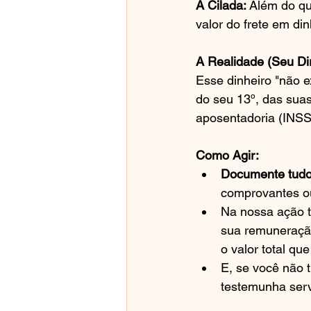
A Cilada:
 Além do qu
valor do frete em din
A Realidade (Seu Dir
Esse dinheiro "não ex
do seu 13º, das suas
aposentadoria (INSS
Como Agir:
Documente tudo
comprovantes 
Na nossa ação t
sua remuneração 
o valor total q
E, se você não t
testemunha ser