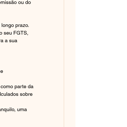
omissão ou do 
longo prazo. 
 do seu FGTS, 
ra a sua 
e 
 como parte da 
lculados sobre 
anquilo, uma 