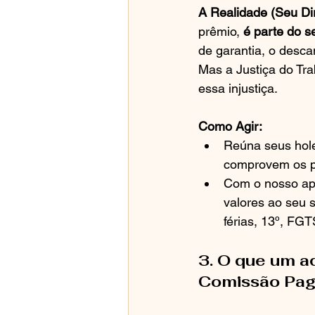
A Realidade (Seu Dir
prêmio, 
é parte do s
de garantia, o desca
Mas a Justiça do Tra
essa injustiça.
Como Agir:
Reúna seus hole
comprovem os p
Com o nosso apo
valores ao seu s
férias, 13º, FGT
3. O que um ad
Comissão Paga