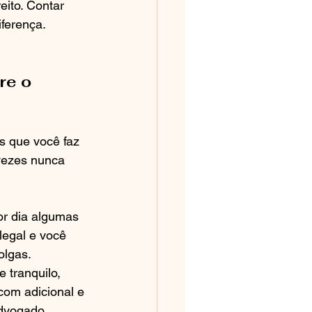
ito. Contar 
iferença.
re o 
s que você faz 
vezes nunca 
or dia algumas 
legal e você 
olgas.
e tranquilo, 
com adicional e 
advogado 